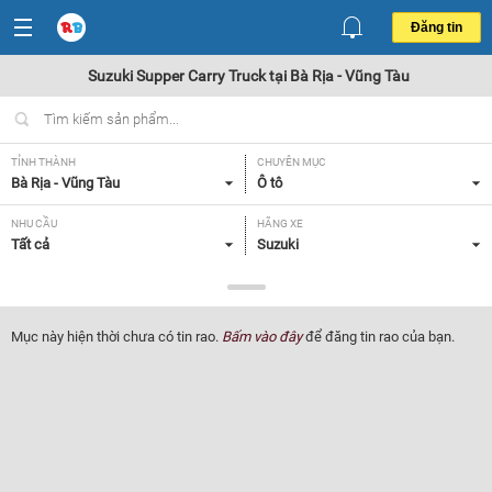
Đăng tin
Suzuki Supper Carry Truck tại Bà Rịa - Vũng Tàu
TỈNH THÀNH
CHUYÊN MỤC
Bà Rịa - Vũng Tàu
Ô tô
NHU CẦU
HÃNG XE
Tất cả
Suzuki
DÒNG XE
NĂM SẢN XUẤT
Supper Carry Truck
Tất cả
Mục này hiện thời chưa có tin rao.
Bấm vào đây
để đăng tin rao của bạn.
GIÁ XE
XUẤT XỨ
Tất cả
Tất cả
HỘP SỐ
Tất cả