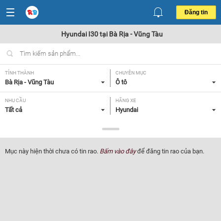
Đăng tin
Hyundai I30 tại Bà Rịa - Vũng Tàu
TỈNH THÀNH
CHUYÊN MỤC
Bà Rịa - Vũng Tàu
Ô tô
NHU CẦU
HÃNG XE
Tất cả
Hyundai
DÒNG XE
NĂM SẢN XUẤT
I30
Tất cả
Mục này hiện thời chưa có tin rao.
Bấm vào đây
để đăng tin rao của bạn.
GIÁ XE
XUẤT XỨ
Tất cả
Tất cả
HỘP SỐ
Tất cả