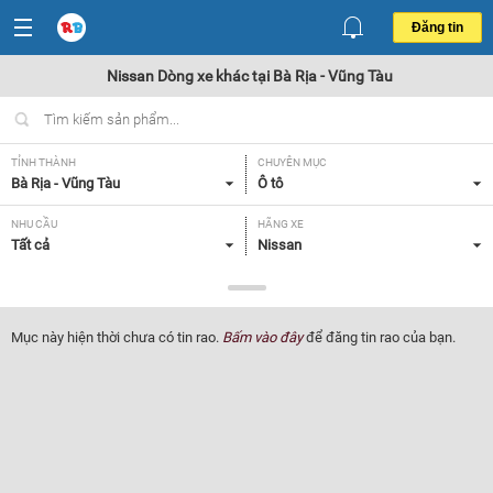
Đăng tin
Nissan Dòng xe khác tại Bà Rịa - Vũng Tàu
TỈNH THÀNH
CHUYÊN MỤC
Bà Rịa - Vũng Tàu
Ô tô
NHU CẦU
HÃNG XE
Tất cả
Nissan
DÒNG XE
NĂM SẢN XUẤT
Dòng xe khác
Tất cả
Mục này hiện thời chưa có tin rao.
Bấm vào đây
để đăng tin rao của bạn.
GIÁ XE
XUẤT XỨ
Tất cả
Tất cả
HỘP SỐ
Tất cả