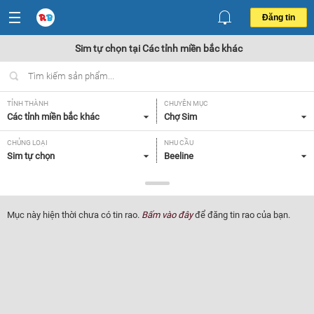
Đăng tin
Sim tự chọn tại Các tỉnh miền bắc khác
TỈNH THÀNH
CHUYÊN MỤC
Các tỉnh miền bắc khác
Chợ Sim
CHỦNG LOẠI
NHU CẦU
Sim tự chọn
Beeline
GIÁ
Tất cả
Mục này hiện thời chưa có tin rao.
Bấm vào đây
để đăng tin rao của bạn.
Lọc