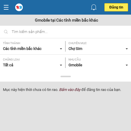
Đăng tin
Gmobile tại Các tỉnh miền bắc khác
TỈNH THÀNH
CHUYÊN MỤC
Các tỉnh miền bắc khác
Chợ Sim
CHỦNG LOẠI
NHU CẦU
Tất cả
Gmobile
GIÁ
Tất cả
Mục này hiện thời chưa có tin rao.
Bấm vào đây
để đăng tin rao của bạn.
Lọc