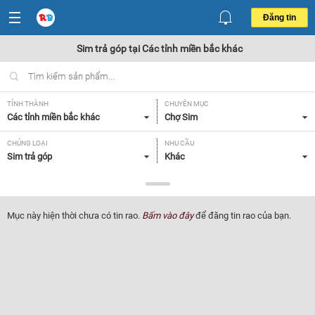
Đăng tin
Sim trả góp tại Các tỉnh miền bắc khác
TỈNH THÀNH
CHUYÊN MỤC
Các tỉnh miền bắc khác
Chợ Sim
CHỦNG LOẠI
NHU CẦU
Sim trả góp
Khác
GIÁ
Tất cả
Mục này hiện thời chưa có tin rao.
Bấm vào đây
để đăng tin rao của bạn.
Lọc