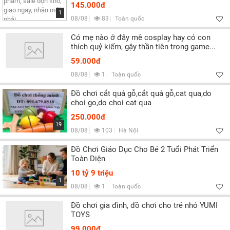
145.000đ
1
08/08
83
Toàn quốc
Có mẹ nào ở đây mê cosplay hay có con
thích quỷ kiếm, gậy thần tiên trong game...
59.000đ
08/08
1
Toàn quốc
Đồ chơi cắt quả gỗ,cắt quả gỗ,cat qua,do
choi go,do choi cat qua
250.000đ
19
08/08
103
Hà Nội
Đồ Chơi Giáo Dục Cho Bé 2 Tuổi Phát Triển
Toàn Diện
10 tỷ 9 triệu
1
08/08
1
Toàn quốc
Đồ chơi gia đình, đồ chơi cho trẻ nhỏ YUMI
TOYS
99.000đ