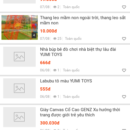
07/08
2
Toàn quốc
Thang leo mầm non ngoài trời, thang leo sắt
mầm non
10.000đ
4
07/08
25
Toàn quốc
Nhà búp bê đò chơi nhà biệt thự lâu đài
YUMI TOYS
666đ
06/08
1
Toàn quốc
Labubu tô màu YUMI TOYS
555đ
06/08
1
Toàn quốc
Giày Canvas Cổ Cao GENZ Xu hướng thời
trang được giới trẻ yêu thích
300.030đ