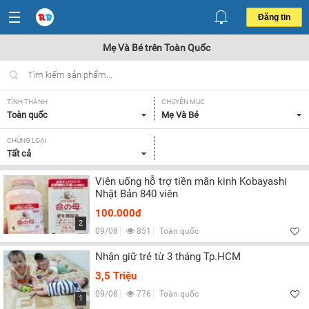
Đăng tin
Mẹ Và Bé trên Toàn Quốc
TỈNH THÀNH
CHUYÊN MỤC
Toàn quốc
Mẹ Và Bé
CHỦNG LOẠI
Tất cả
Viên uống hỗ trợ tiền mãn kinh Kobayashi
Nhật Bản 840 viên
100.000đ
2
09/08
851
Toàn quốc
Nhận giữ trẻ từ 3 tháng Tp.HCM
3,5 Triệu
09/08
776
Toàn quốc
1