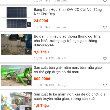
06/08
3
Toàn quốc
Bảng Con Học Sinh BAVICO Cái Nôi Từng
Nét Chữ Đẹp
24.000đ
6
06/08
2
Toàn quốc
Bộ đèn tín hiệu giao thông thông cỡ 1m2
cho Nhà trường dạy trẻ học giao thông
0945802244...
11
9,5 Triệu
05/08
123
Hà Nội
Sản xuất bàn ghế mầm non, bàn mẫu giáo
có thể gập được có đủ màu
800.000đ
6
05/08
193
Hà Nội
Sản xuất tủ kệ mầm non, giá để đồ chơi, giá
sách truyện mẫu giáo, xưởng sản xuất...
1,5 Triệu
20