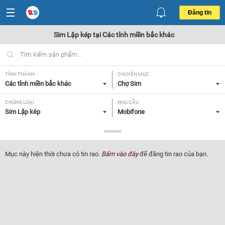
Đăng tin
Sim Lặp kép tại Các tỉnh miền bắc khác
TỈNH THÀNH
CHUYÊN MỤC
Các tỉnh miền bắc khác
Chợ Sim
CHỦNG LOẠI
NHU CẦU
Sim Lặp kép
Mobifone
GIÁ
Tất cả
Mục này hiện thời chưa có tin rao.
Bấm vào đây
để đăng tin rao của bạn.
Lọc