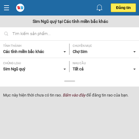
Đăng tin
Sim Ngũ quý tại Các tỉnh miền bắc khác
TỈNH THÀNH
CHUYÊN MỤC
Các tỉnh miền bắc khác
Chợ Sim
CHỦNG LOẠI
NHU CẦU
Sim Ngũ quý
Tất cả
GIÁ
Tất cả
Mục này hiện thời chưa có tin rao.
Bấm vào đây
để đăng tin rao của bạn.
Lọc