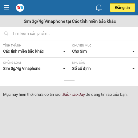
Đăng tin
Sim 3g/4g Vinaphone tại Các tỉnh miền bắc khác
TỈNH THÀNH
CHUYÊN MỤC
Các tỉnh miền bắc khác
Chợ Sim
CHỦNG LOẠI
NHU CẦU
Sim 3g/4g Vinaphone
Số cố định
GIÁ
Tất cả
Mục này hiện thời chưa có tin rao.
Bấm vào đây
để đăng tin rao của bạn.
Lọc