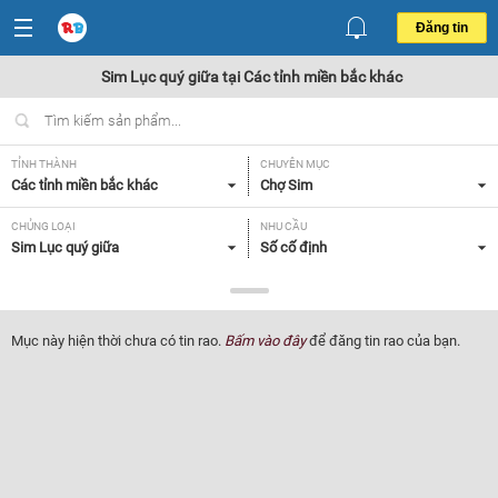
Đăng tin
Sim Lục quý giữa tại Các tỉnh miền bắc khác
TỈNH THÀNH
CHUYÊN MỤC
Các tỉnh miền bắc khác
Chợ Sim
CHỦNG LOẠI
NHU CẦU
Sim Lục quý giữa
Số cố định
GIÁ
1 - 5 triệu
Mục này hiện thời chưa có tin rao.
Bấm vào đây
để đăng tin rao của bạn.
Lọc