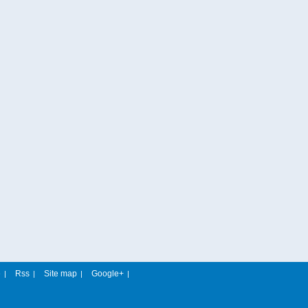
e
Rss
Site map
Google+
|
|
|
|