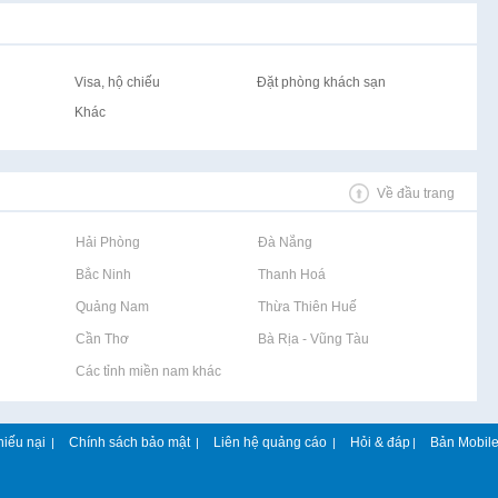
Visa, hộ chiếu
Đặt phòng khách sạn
Khác
Về đầu trang
Rao vặt tại Hải Phòng
Rao vặt tại Đà Nẵng
Rao vặt tại Bắc Ninh
Rao vặt tại Thanh Hoá
Rao vặt tại Quảng Nam
Rao vặt tại Thừa Thiên Huế
Rao vặt tại Cần Thơ
Rao vặt tại Bà Rịa - Vũng Tàu
Rao vặt tại Các tỉnh miền nam khác
hiếu nại
Chính sách bảo mật
Liên hệ quảng cáo
Hỏi & đáp
Bản Mobil
|
|
|
|