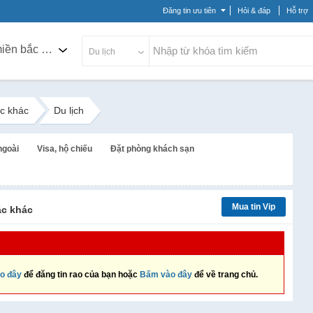
Đăng tin ưu tiên
Hỏi & đáp
Hỗ trợ
Các tỉnh miền bắc khác
Du lịch
ắc khác
Du lịch
ngoài
Visa, hộ chiếu
Đặt phòng khách sạn
Mua tin Vip
ắc khác
o đây
để đăng tin rao của bạn hoặc
Bấm vào đây
để về trang chủ.