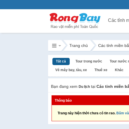
Trang chủ
Các tỉnh miền b
Tất cả
Tour trong nước
Tour nước 
Vé máy bay, tàu, xe
Thuê xe
Khác
Bạn đang xem
tại
Các tỉnh miền b
Du lịch
Thông báo
Trang này hiện thời chưa có tin rao.
Bấm và