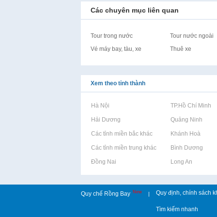
Các chuyên mục liên quan
Tour trong nước
Tour nước ngoài
Vé máy bay, tàu, xe
Thuê xe
Xem theo tỉnh thành
Rao vặt tại Hà Nội
Rao vặt tại TP.Hồ Chí Minh
Rao vặt tại Hải Dương
Rao vặt tại Quảng Ninh
Rao vặt tại Các tỉnh miền bắc khác
Rao vặt tại Khánh Hoà
Rao vặt tại Các tỉnh miền trung khác
Rao vặt tại Bình Dương
Rao vặt tại Đồng Nai
Rao vặt tại Long An
New
Quy định, chính sách k
Quy chế Rồng Bay
|
Tìm kiếm nhanh