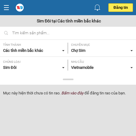
Đăng tin
Sim Đôi tại Các tỉnh miền bắc khác
TỈNH THÀNH
CHUYÊN MỤC
Các tỉnh miền bắc khác
Chợ Sim
CHỦNG LOẠI
NHU CẦU
Sim Đôi
Vietnamobile
GIÁ
Tất cả
Mục này hiện thời chưa có tin rao.
Bấm vào đây
để đăng tin rao của bạn.
Lọc