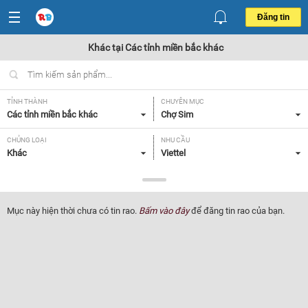
Đăng tin
Khác tại Các tỉnh miền bắc khác
TỈNH THÀNH
CHUYÊN MỤC
Các tỉnh miền bắc khác
Chợ Sim
CHỦNG LOẠI
NHU CẦU
Khác
Viettel
GIÁ
Tất cả
Mục này hiện thời chưa có tin rao.
Bấm vào đây
để đăng tin rao của bạn.
Lọc