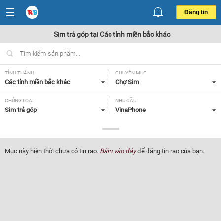
Đăng tin
Sim trả góp tại Các tỉnh miền bắc khác
TỈNH THÀNH
CHUYÊN MỤC
Các tỉnh miền bắc khác
Chợ Sim
CHỦNG LOẠI
NHU CẦU
Sim trả góp
VinaPhone
GIÁ
Tất cả
Mục này hiện thời chưa có tin rao.
Bấm vào đây
để đăng tin rao của bạn.
Lọc