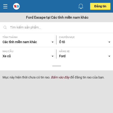
Đăng tin
Ford Escape tại Các tỉnh miền nam khác
TỈNH THÀNH
CHUYÊN MỤC
Các tỉnh miền nam khác
Ô tô
NHU CẦU
HÃNG XE
Xe cũ
Ford
DÒNG XE
NĂM SẢN XUẤT
Escape
Tất cả
Mục này hiện thời chưa có tin rao.
Bấm vào đây
để đăng tin rao của bạn.
GIÁ XE
XUẤT XỨ
Tất cả
Tất cả
HỘP SỐ
Tất cả