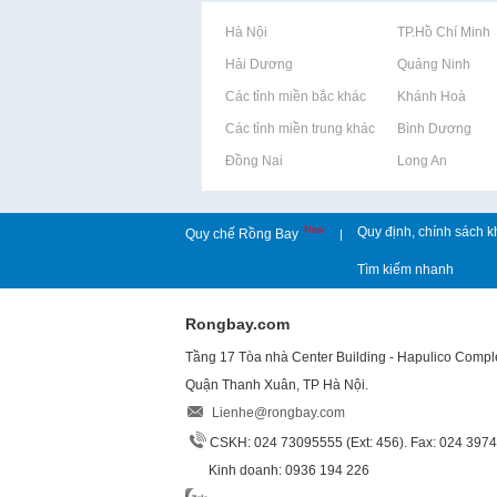
Rao vặt tại Hà Nội
Rao vặt tại TP.Hồ Chí Minh
Rao vặt tại Hải Dương
Rao vặt tại Quảng Ninh
Rao vặt tại Các tỉnh miền bắc khác
Rao vặt tại Khánh Hoà
Rao vặt tại Các tỉnh miền trung khác
Rao vặt tại Bình Dương
Rao vặt tại Đồng Nai
Rao vặt tại Long An
New
Quy định, chính sách k
Quy chế Rồng Bay
|
Tìm kiếm nhanh
Rongbay.com
Tầng 17 Tòa nhà Center Building - Hapulico Comp
Quận Thanh Xuân, TP Hà Nội.
Lienhe@rongbay.com
CSKH: 024 73095555 (Ext: 456). Fax: 024 397
Kinh doanh: 0936 194 226