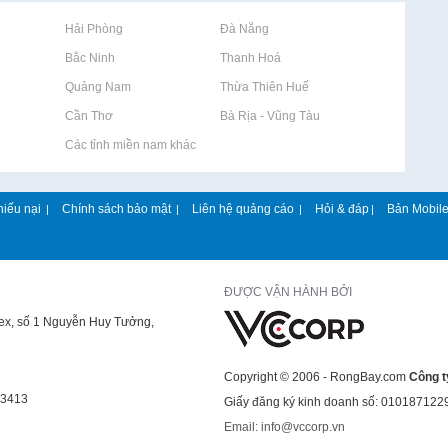
Rao vặt tại Hải Phòng
Rao vặt tại Đà Nẵng
Rao vặt tại Bắc Ninh
Rao vặt tại Thanh Hoá
Rao vặt tại Quảng Nam
Rao vặt tại Thừa Thiên Huế
Rao vặt tại Cần Thơ
Rao vặt tại Bà Rịa - Vũng Tàu
Rao vặt tại Các tỉnh miền nam khác
hiếu nại
Chính sách bảo mật
Liên hệ quảng cáo
Hỏi & đáp
Bản Mobil
|
|
|
|
ĐƯỢC VẬN HÀNH BỞI
lex, số 1 Nguyễn Huy Tưởng,
Copyright © 2006 - RongBay.com
Công t
43413
Giấy đăng ký kinh doanh số: 010187122
Email: info@vccorp.vn