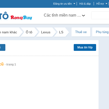
Đăng tin ưu tiên
Hỏi & đáp
Hỗ trợ
Các tỉnh miền nam khác
n nam khác
Ô tô
Lexus
LS
Thuê xe
Phụ tùng
ũ
Mua tin Vip
cũ
- trang 1