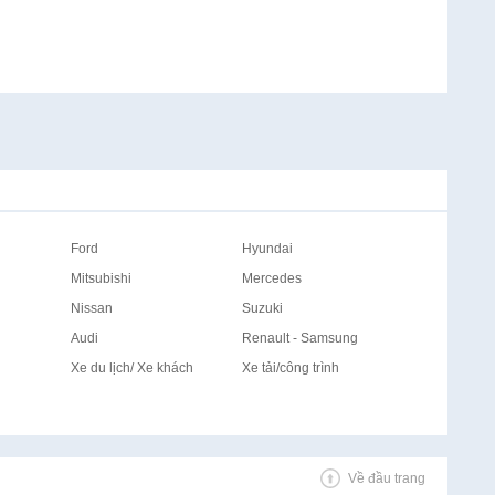
Ford
Hyundai
Mitsubishi
Mercedes
Nissan
Suzuki
Audi
Renault - Samsung
Xe du lịch/ Xe khách
Xe tải/công trình
Về đầu trang