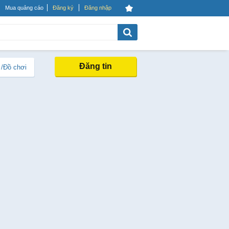
Mua quảng cáo
Đăng ký
Đăng nhập
Đăng tin
 /Đồ chơi