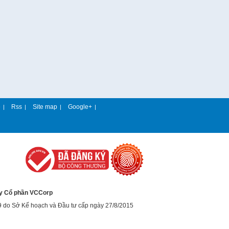
e
Rss
Site map
Google+
|
|
|
|
y Cổ phần VCCorp
9 do Sở Kế hoạch và Đầu tư cấp ngày 27/8/2015