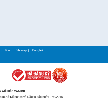
e
Rss
Site map
Google+
|
|
|
|
y Cổ phần VCCorp
9 do Sở Kế hoạch và Đầu tư cấp ngày 27/8/2015