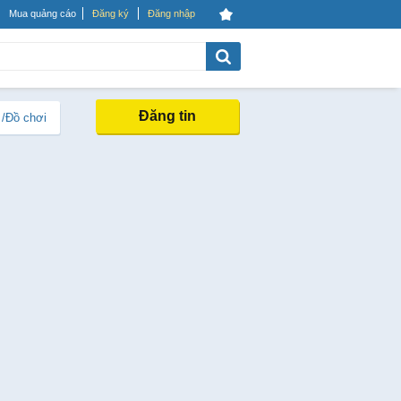
Mua quảng cáo
Đăng ký
Đăng nhập
Đăng tin
 /Đồ chơi