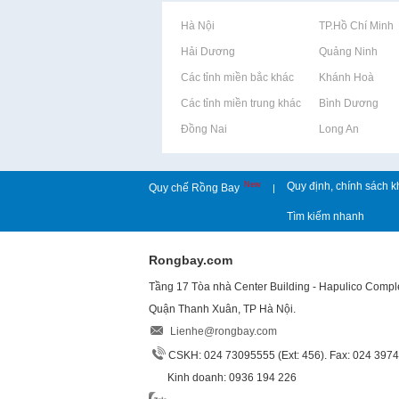
Rao vặt tại Hà Nội
Rao vặt tại TP.Hồ Chí Minh
Rao vặt tại Hải Dương
Rao vặt tại Quảng Ninh
Rao vặt tại Các tỉnh miền bắc khác
Rao vặt tại Khánh Hoà
Rao vặt tại Các tỉnh miền trung khác
Rao vặt tại Bình Dương
Rao vặt tại Đồng Nai
Rao vặt tại Long An
New
Quy định, chính sách k
Quy chế Rồng Bay
|
Tìm kiếm nhanh
Rongbay.com
Tầng 17 Tòa nhà Center Building - Hapulico Comp
Quận Thanh Xuân, TP Hà Nội.
Lienhe@rongbay.com
CSKH: 024 73095555 (Ext: 456). Fax: 024 397
Kinh doanh: 0936 194 226