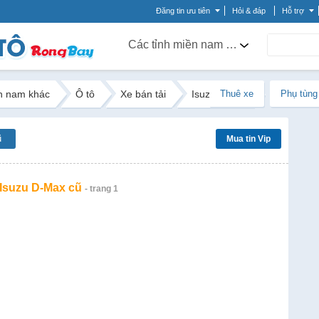
Đăng tin ưu tiên
Hỏi & đáp
Hỗ trợ
Các tỉnh miền nam khác
n nam khác
Ô tô
Xe bán tải
Isuzu D-Max
Thuê xe
Phụ tùng
ũ
Mua tin Vip
 Isuzu D-Max cũ
- trang 1