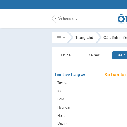
Về trang chủ
Trang chủ
Các tỉnh miề
Tất cả
Xe mới
Xe c
Tìm theo hãng xe
Xe bán tải
Toyota
Kia
Ford
Hyundai
Honda
Mazda