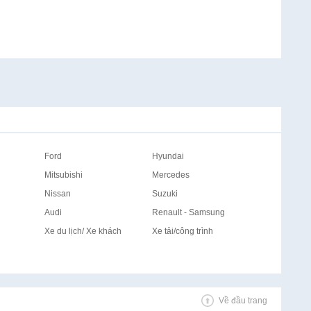
Ford
Hyundai
Mitsubishi
Mercedes
Nissan
Suzuki
Audi
Renault - Samsung
Xe du lịch/ Xe khách
Xe tải/công trình
Về đầu trang