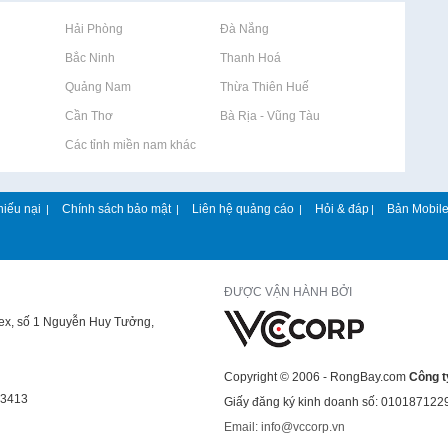
Rao vặt tại Hải Phòng
Rao vặt tại Đà Nẵng
Rao vặt tại Bắc Ninh
Rao vặt tại Thanh Hoá
Rao vặt tại Quảng Nam
Rao vặt tại Thừa Thiên Huế
Rao vặt tại Cần Thơ
Rao vặt tại Bà Rịa - Vũng Tàu
Rao vặt tại Các tỉnh miền nam khác
hiếu nại
Chính sách bảo mật
Liên hệ quảng cáo
Hỏi & đáp
Bản Mobil
|
|
|
|
ĐƯỢC VẬN HÀNH BỞI
lex, số 1 Nguyễn Huy Tưởng,
Copyright © 2006 - RongBay.com
Công t
43413
Giấy đăng ký kinh doanh số: 010187122
Email: info@vccorp.vn