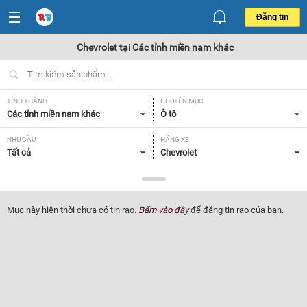
Đăng tin
Chevrolet tại Các tỉnh miền nam khác
TỈNH THÀNH
CHUYÊN MỤC
Các tỉnh miền nam khác
Ô tô
NHU CẦU
HÃNG XE
Tất cả
Chevrolet
DÒNG XE
NĂM SẢN XUẤT
Tất cả
Tất cả
Mục này hiện thời chưa có tin rao.
Bấm vào đây
để đăng tin rao của bạn.
GIÁ XE
XUẤT XỨ
Tất cả
Tất cả
HỘP SỐ
Tất cả