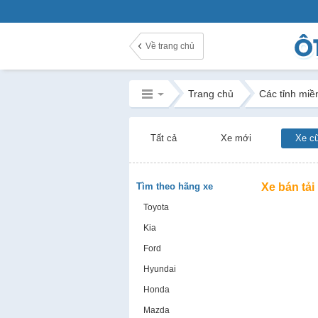
Về trang chủ
Trang chủ
Các tỉnh miề
Tất cả
Xe mới
Xe c
Tìm theo hãng xe
Xe bán tải
Toyota
Kia
Ford
Hyundai
Honda
Mazda