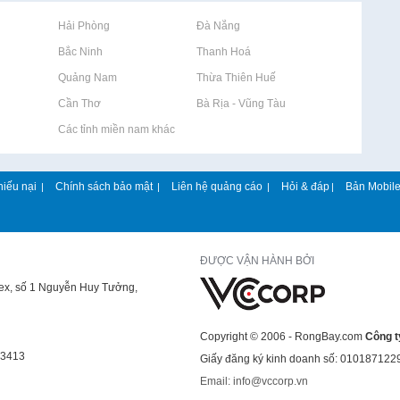
Rao vặt tại Hải Phòng
Rao vặt tại Đà Nẵng
Rao vặt tại Bắc Ninh
Rao vặt tại Thanh Hoá
Rao vặt tại Quảng Nam
Rao vặt tại Thừa Thiên Huế
Rao vặt tại Cần Thơ
Rao vặt tại Bà Rịa - Vũng Tàu
Rao vặt tại Các tỉnh miền nam khác
hiếu nại
Chính sách bảo mật
Liên hệ quảng cáo
Hỏi & đáp
Bản Mobil
|
|
|
|
ĐƯỢC VẬN HÀNH BỞI
lex, số 1 Nguyễn Huy Tưởng,
Copyright © 2006 - RongBay.com
Công t
43413
Giấy đăng ký kinh doanh số: 010187122
Email: info@vccorp.vn