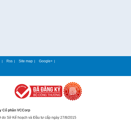
e
Rss
Site map
Google+
|
|
|
|
y Cổ phần VCCorp
9 do Sở Kế hoạch và Đầu tư cấp ngày 27/8/2015