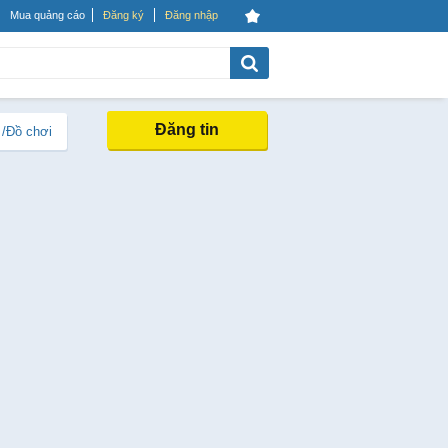
Mua quảng cáo
Đăng ký
Đăng nhập
Đăng tin
 /Đồ chơi