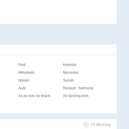
Ford
Hyundai
Mitsubishi
Mercedes
Nissan
Suzuki
Audi
Renault - Samsung
Xe du lịch/ Xe khách
Xe tải/công trình
Về đầu trang