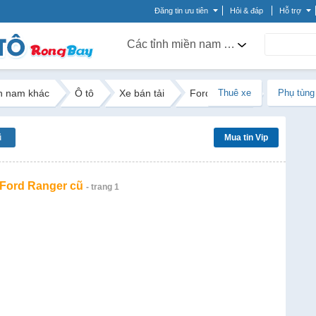
Đăng tin ưu tiên
Hỏi & đáp
Hỗ trợ
Các tỉnh miền nam khác
n nam khác
Ô tô
Xe bán tải
Ford Ranger
Thuê xe
Phụ tùng
ũ
Mua tin Vip
 Ford Ranger cũ
- trang 1