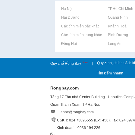
Rao vặt tại Hà Nội
Rao vặt tại TP.Hồ Chí Minh
Rao vặt tại Hải Dương
Rao vặt tại Quảng Ninh
Rao vặt tại Các tỉnh miền bắc khác
Rao vặt tại Khánh Hoà
Rao vặt tại Các tỉnh miền trung khác
Rao vặt tại Bình Dương
Rao vặt tại Đồng Nai
Rao vặt tại Long An
New
Quy định, chính sách k
Quy chế Rồng Bay
|
Tìm kiếm nhanh
Rongbay.com
Tầng 17 Tòa nhà Center Building - Hapulico Comp
Quận Thanh Xuân, TP Hà Nội.
Lienhe@rongbay.com
CSKH: 024 73095555 (Ext: 456). Fax: 024 397
Kinh doanh: 0936 194 226