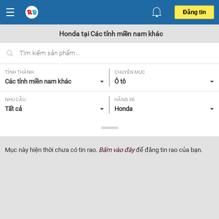
Đăng tin
Honda tại Các tỉnh miền nam khác
TỈNH THÀNH
CHUYÊN MỤC
Các tỉnh miền nam khác
Ô tô
NHU CẦU
HÃNG XE
Tất cả
Honda
DÒNG XE
NĂM SẢN XUẤT
Tất cả
Tất cả
Mục này hiện thời chưa có tin rao.
Bấm vào đây
để đăng tin rao của bạn.
GIÁ XE
XUẤT XỨ
Tất cả
Tất cả
HỘP SỐ
Tất cả