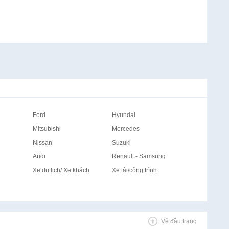
Ford
Hyundai
Mitsubishi
Mercedes
Nissan
Suzuki
Audi
Renault - Samsung
Xe du lịch/ Xe khách
Xe tải/công trình
Về đầu trang