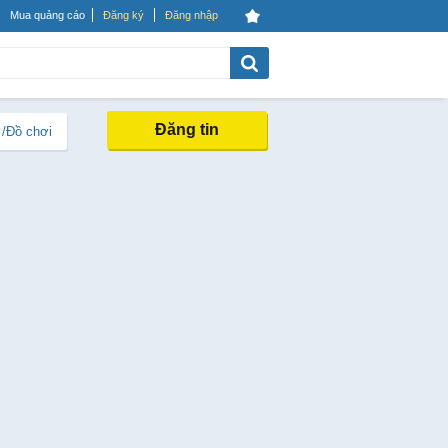
Mua quảng cáo
Đăng ký
Đăng nhập
Đăng tin
 /Đồ chơi