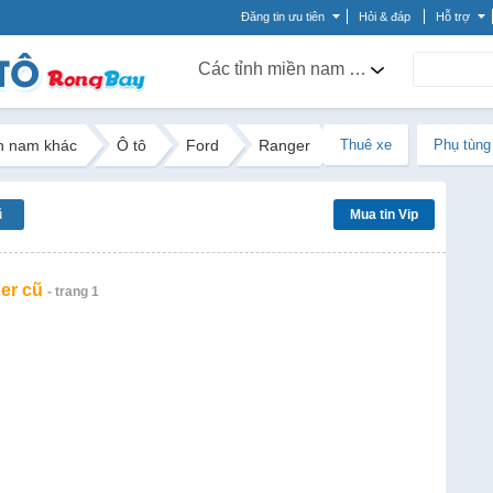
Đăng tin ưu tiên
Hỏi & đáp
Hỗ trợ
Các tỉnh miền nam khác
n nam khác
Ô tô
Ford
Ranger
Thuê xe
Phụ tùng
ũ
Mua tin Vip
er cũ
- trang 1