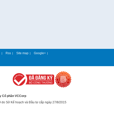
e
Rss
Site map
Google+
|
|
|
|
y Cổ phần VCCorp
9 do Sở Kế hoạch và Đầu tư cấp ngày 27/8/2015