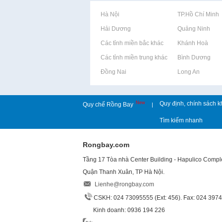
Rao vặt tại Hà Nội
Rao vặt tại TP.Hồ Chí Minh
Rao vặt tại Hải Dương
Rao vặt tại Quảng Ninh
Rao vặt tại Các tỉnh miền bắc khác
Rao vặt tại Khánh Hoà
Rao vặt tại Các tỉnh miền trung khác
Rao vặt tại Bình Dương
Rao vặt tại Đồng Nai
Rao vặt tại Long An
New
Quy định, chính sách k
Quy chế Rồng Bay
|
Tìm kiếm nhanh
Rongbay.com
Tầng 17 Tòa nhà Center Building - Hapulico Comp
Quận Thanh Xuân, TP Hà Nội.
Lienhe@rongbay.com
CSKH: 024 73095555 (Ext: 456). Fax: 024 397
Kinh doanh: 0936 194 226