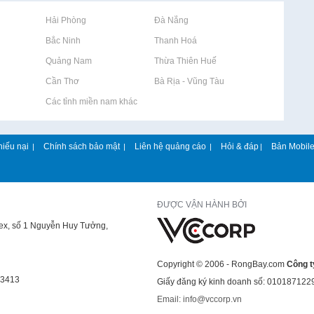
Rao vặt tại Hải Phòng
Rao vặt tại Đà Nẵng
Rao vặt tại Bắc Ninh
Rao vặt tại Thanh Hoá
Rao vặt tại Quảng Nam
Rao vặt tại Thừa Thiên Huế
Rao vặt tại Cần Thơ
Rao vặt tại Bà Rịa - Vũng Tàu
Rao vặt tại Các tỉnh miền nam khác
hiếu nại
Chính sách bảo mật
Liên hệ quảng cáo
Hỏi & đáp
Bản Mobil
|
|
|
|
ĐƯỢC VẬN HÀNH BỞI
lex, số 1 Nguyễn Huy Tưởng,
Copyright © 2006 - RongBay.com
Công t
43413
Giấy đăng ký kinh doanh số: 010187122
Email: info@vccorp.vn