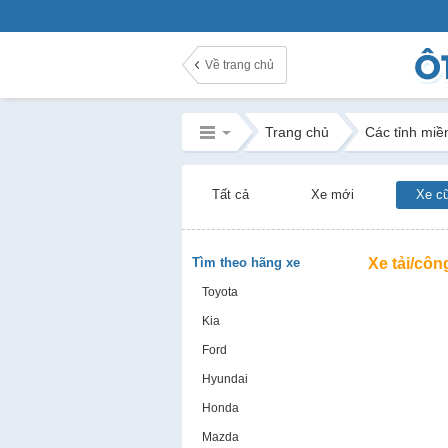
Về trang chủ
Trang chủ
Các tỉnh miề
Tất cả
Xe mới
Xe c
Tìm theo hãng xe
Xe tải/côn
Toyota
Kia
Ford
Hyundai
Honda
Mazda