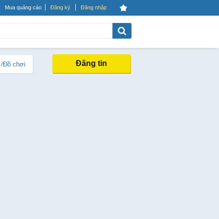
Mua quảng cáo
Đăng ký
Đăng nhập
Đăng tin
 /Đồ chơi