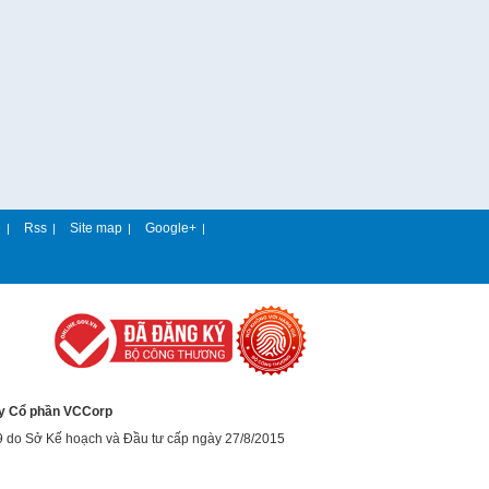
e
Rss
Site map
Google+
|
|
|
|
y Cổ phần VCCorp
9 do Sở Kế hoạch và Đầu tư cấp ngày 27/8/2015