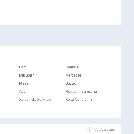
Ford
Hyundai
Mitsubishi
Mercedes
Nissan
Suzuki
Audi
Renault - Samsung
Xe du lịch/ Xe khách
Xe tải/công trình
Về đầu trang