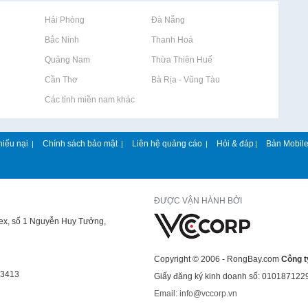
Rao vặt tại Hải Phòng
Rao vặt tại Đà Nẵng
Rao vặt tại Bắc Ninh
Rao vặt tại Thanh Hoá
Rao vặt tại Quảng Nam
Rao vặt tại Thừa Thiên Huế
Rao vặt tại Cần Thơ
Rao vặt tại Bà Rịa - Vũng Tàu
Rao vặt tại Các tỉnh miền nam khác
hiếu nại
Chính sách bảo mật
Liên hệ quảng cáo
Hỏi & đáp
Bản Mobil
|
|
|
|
ĐƯỢC VẬN HÀNH BỞI
lex, số 1 Nguyễn Huy Tưởng,
Copyright © 2006 - RongBay.com
Công t
43413
Giấy đăng ký kinh doanh số: 010187122
Email: info@vccorp.vn