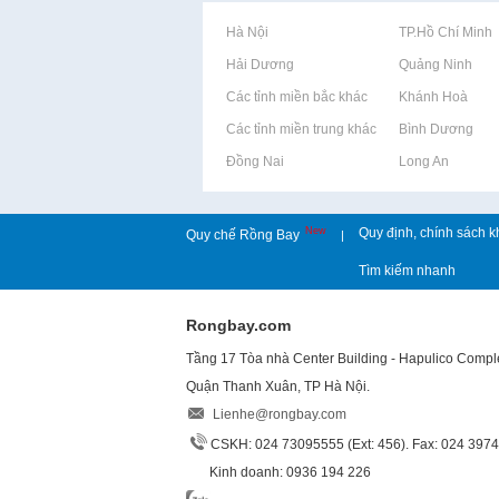
Rao vặt tại Hà Nội
Rao vặt tại TP.Hồ Chí Minh
Rao vặt tại Hải Dương
Rao vặt tại Quảng Ninh
Rao vặt tại Các tỉnh miền bắc khác
Rao vặt tại Khánh Hoà
Rao vặt tại Các tỉnh miền trung khác
Rao vặt tại Bình Dương
Rao vặt tại Đồng Nai
Rao vặt tại Long An
New
Quy định, chính sách k
Quy chế Rồng Bay
|
Tìm kiếm nhanh
Rongbay.com
Tầng 17 Tòa nhà Center Building - Hapulico Comp
Quận Thanh Xuân, TP Hà Nội.
Lienhe@rongbay.com
CSKH: 024 73095555 (Ext: 456). Fax: 024 397
Kinh doanh: 0936 194 226