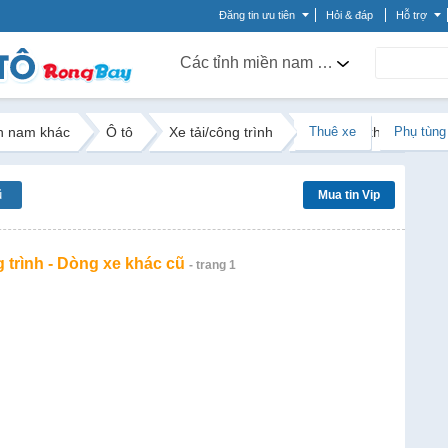
Đăng tin ưu tiên
Hỏi & đáp
Hỗ trợ
Các tỉnh miền nam khác
n nam khác
Ô tô
Xe tải/công trình
Dòng xe khác
Thuê xe
Phụ tùng
ũ
Mua tin Vip
g trình - Dòng xe khác cũ
- trang 1