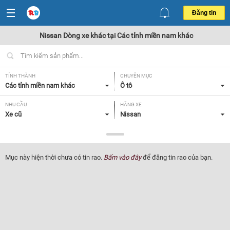
Đăng tin
Nissan Dòng xe khác tại Các tỉnh miền nam khác
TỈNH THÀNH
CHUYÊN MỤC
Các tỉnh miền nam khác
Ô tô
NHU CẦU
HÃNG XE
Xe cũ
Nissan
DÒNG XE
NĂM SẢN XUẤT
Dòng xe khác
Tất cả
Mục này hiện thời chưa có tin rao.
Bấm vào đây
để đăng tin rao của bạn.
GIÁ XE
XUẤT XỨ
Tất cả
Tất cả
HỘP SỐ
Tất cả