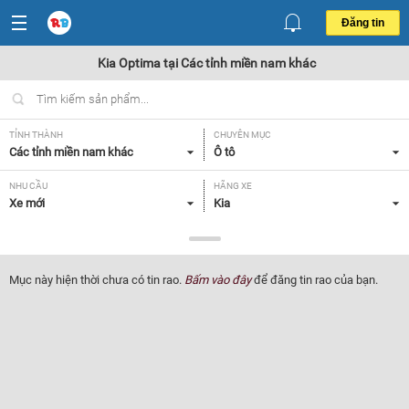
Đăng tin
Kia Optima tại Các tỉnh miền nam khác
TỈNH THÀNH
CHUYÊN MỤC
Các tỉnh miền nam khác
Ô tô
NHU CẦU
HÃNG XE
Xe mới
Kia
DÒNG XE
NĂM SẢN XUẤT
Optima
Tất cả
Mục này hiện thời chưa có tin rao.
Bấm vào đây
để đăng tin rao của bạn.
GIÁ XE
XUẤT XỨ
Tất cả
Tất cả
HỘP SỐ
Tất cả