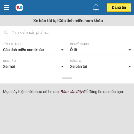
Đăng tin
Xe bán tải tại Các tỉnh miền nam khác
TỈNH THÀNH
CHUYÊN MỤC
Các tỉnh miền nam khác
Ô tô
NHU CẦU
HÃNG XE
Xe mới
Xe bán tải
DÒNG XE
NĂM SẢN XUẤT
Tất cả
Tất cả
Mục này hiện thời chưa có tin rao.
Bấm vào đây
để đăng tin rao của bạn.
GIÁ XE
XUẤT XỨ
Tất cả
Tất cả
HỘP SỐ
Tất cả