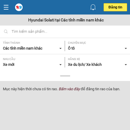
Đăng tin
Hyundai Solati tại Các tỉnh miền nam khác
TỈNH THÀNH
CHUYÊN MỤC
Các tỉnh miền nam khác
Ô tô
NHU CẦU
HÃNG XE
Xe mới
Xe du lịch/ Xe khách
DÒNG XE
NĂM SẢN XUẤT
Hyundai Solati
Tất cả
Mục này hiện thời chưa có tin rao.
Bấm vào đây
để đăng tin rao của bạn.
GIÁ XE
XUẤT XỨ
Tất cả
Tất cả
HỘP SỐ
Tất cả