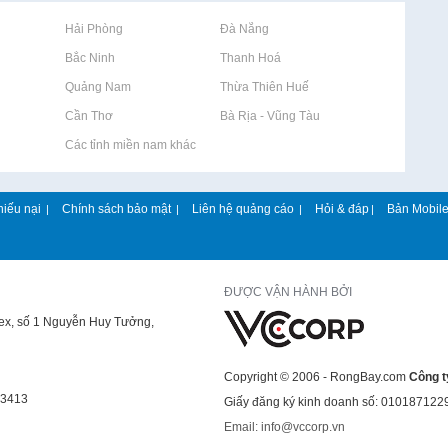
Rao vặt tại Hải Phòng
Rao vặt tại Đà Nẵng
Rao vặt tại Bắc Ninh
Rao vặt tại Thanh Hoá
Rao vặt tại Quảng Nam
Rao vặt tại Thừa Thiên Huế
Rao vặt tại Cần Thơ
Rao vặt tại Bà Rịa - Vũng Tàu
Rao vặt tại Các tỉnh miền nam khác
hiếu nại
Chính sách bảo mật
Liên hệ quảng cáo
Hỏi & đáp
Bản Mobil
|
|
|
|
ĐƯỢC VẬN HÀNH BỞI
lex, số 1 Nguyễn Huy Tưởng,
Copyright © 2006 - RongBay.com
Công t
43413
Giấy đăng ký kinh doanh số: 010187122
Email: info@vccorp.vn