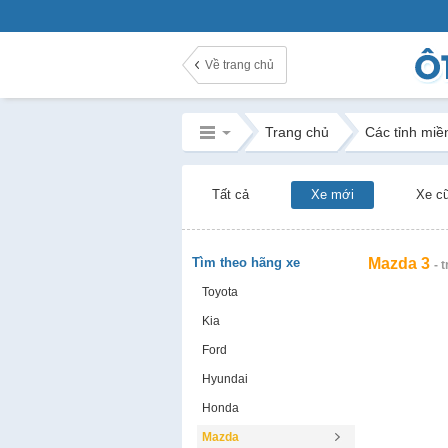
Về trang chủ
Trang chủ
Các tỉnh miề
Tất cả
Xe mới
Xe c
Tìm theo hãng xe
Mazda 3
- 
Toyota
Kia
Ford
Hyundai
Honda
Mazda