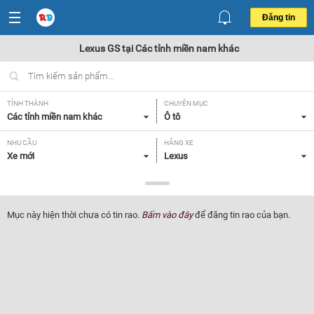
Đăng tin
Lexus GS tại Các tỉnh miền nam khác
TỈNH THÀNH
CHUYÊN MỤC
Các tỉnh miền nam khác
Ô tô
NHU CẦU
HÃNG XE
Xe mới
Lexus
DÒNG XE
NĂM SẢN XUẤT
GS
Tất cả
Mục này hiện thời chưa có tin rao.
Bấm vào đây
để đăng tin rao của bạn.
GIÁ XE
XUẤT XỨ
Tất cả
Tất cả
HỘP SỐ
Tất cả