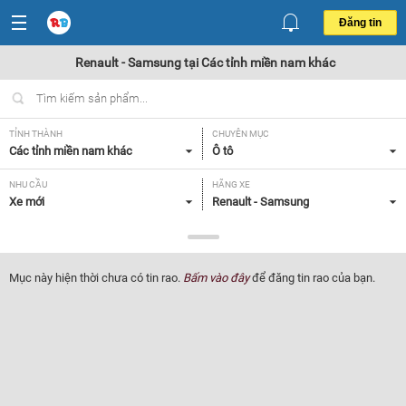
Đăng tin
Renault - Samsung tại Các tỉnh miền nam khác
TỈNH THÀNH
CHUYÊN MỤC
Các tỉnh miền nam khác
Ô tô
NHU CẦU
HÃNG XE
Xe mới
Renault - Samsung
DÒNG XE
NĂM SẢN XUẤT
Tất cả
Tất cả
Mục này hiện thời chưa có tin rao.
Bấm vào đây
để đăng tin rao của bạn.
GIÁ XE
XUẤT XỨ
Tất cả
Tất cả
HỘP SỐ
Tất cả