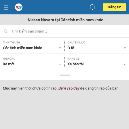
Đăng tin
Nissan Navara tại Các tỉnh miền nam khác
TỈNH THÀNH
CHUYÊN MỤC
Các tỉnh miền nam khác
Ô tô
NHU CẦU
HÃNG XE
Xe mới
Xe bán tải
DÒNG XE
NĂM SẢN XUẤT
Nissan Navara
Tất cả
Mục này hiện thời chưa có tin rao.
Bấm vào đây
để đăng tin rao của bạn.
GIÁ XE
XUẤT XỨ
Tất cả
Tất cả
HỘP SỐ
Tất cả