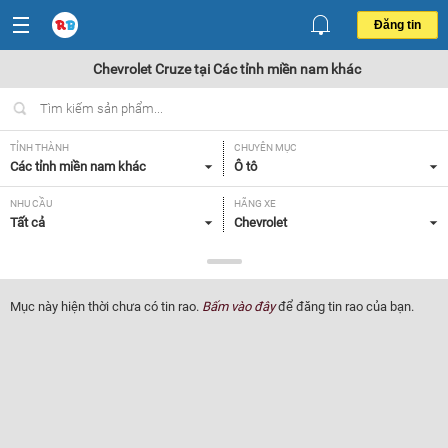
Đăng tin
Chevrolet Cruze tại Các tỉnh miền nam khác
TỈNH THÀNH
CHUYÊN MỤC
Các tỉnh miền nam khác
Ô tô
NHU CẦU
HÃNG XE
Tất cả
Chevrolet
DÒNG XE
NĂM SẢN XUẤT
Cruze
Tất cả
Mục này hiện thời chưa có tin rao.
Bấm vào đây
để đăng tin rao của bạn.
GIÁ XE
XUẤT XỨ
Tất cả
Tất cả
HỘP SỐ
Tất cả