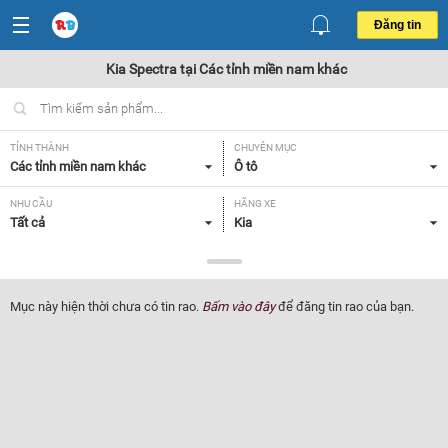
Đăng tin
Kia Spectra tại Các tỉnh miền nam khác
TỈNH THÀNH
CHUYÊN MỤC
Các tỉnh miền nam khác
Ô tô
NHU CẦU
HÃNG XE
Tất cả
Kia
DÒNG XE
NĂM SẢN XUẤT
Spectra
Tất cả
Mục này hiện thời chưa có tin rao.
Bấm vào đây
để đăng tin rao của bạn.
GIÁ XE
XUẤT XỨ
Tất cả
Tất cả
HỘP SỐ
Tất cả