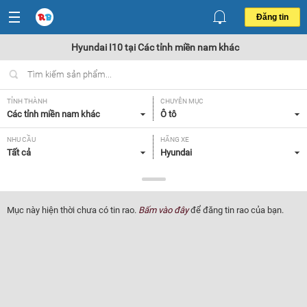
Đăng tin
Hyundai I10 tại Các tỉnh miền nam khác
TỈNH THÀNH
CHUYÊN MỤC
Các tỉnh miền nam khác
Ô tô
NHU CẦU
HÃNG XE
Tất cả
Hyundai
DÒNG XE
NĂM SẢN XUẤT
I10
Tất cả
Mục này hiện thời chưa có tin rao.
Bấm vào đây
để đăng tin rao của bạn.
GIÁ XE
XUẤT XỨ
Tất cả
Tất cả
HỘP SỐ
Tất cả