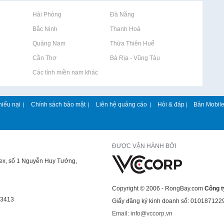
Rao vặt tại Hải Phòng
Rao vặt tại Đà Nẵng
Rao vặt tại Bắc Ninh
Rao vặt tại Thanh Hoá
Rao vặt tại Quảng Nam
Rao vặt tại Thừa Thiên Huế
Rao vặt tại Cần Thơ
Rao vặt tại Bà Rịa - Vũng Tàu
Rao vặt tại Các tỉnh miền nam khác
hiếu nại
Chính sách bảo mật
Liên hệ quảng cáo
Hỏi & đáp
Bản Mobil
|
|
|
|
ĐƯỢC VẬN HÀNH BỞI
lex, số 1 Nguyễn Huy Tưởng,
Copyright © 2006 - RongBay.com
Công t
43413
Giấy đăng ký kinh doanh số: 010187122
Email: info@vccorp.vn