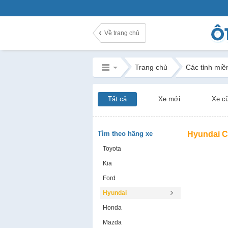
Về trang chủ
Trang chủ
Các tỉnh miề
Tất cả
Xe mới
Xe c
Tìm theo hãng xe
Hyundai C
Toyota
Kia
Ford
Hyundai
Honda
Mazda