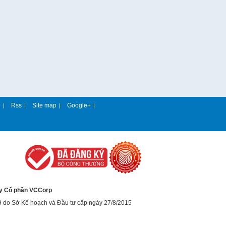
e
Rss
Site map
Google+
|
|
|
|
y Cổ phần VCCorp
9 do Sở Kế hoạch và Đầu tư cấp ngày 27/8/2015