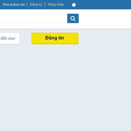
Mua quảng cáo
Đăng ký
Đăng nhập
Đăng tin
 /Đồ chơi