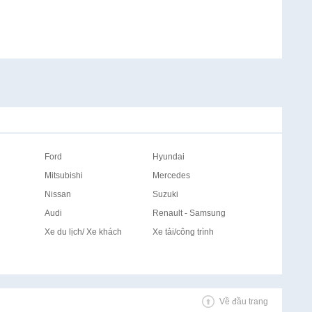
Ford
Hyundai
Mitsubishi
Mercedes
Nissan
Suzuki
Audi
Renault - Samsung
Xe du lịch/ Xe khách
Xe tải/công trình
Về đầu trang