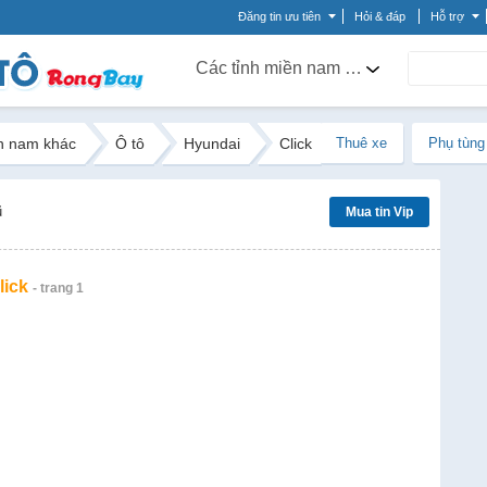
Đăng tin ưu tiên
Hỏi & đáp
Hỗ trợ
Các tỉnh miền nam khác
n nam khác
Ô tô
Hyundai
Click
Thuê xe
Phụ tùng
ũ
Mua tin Vip
lick
- trang 1