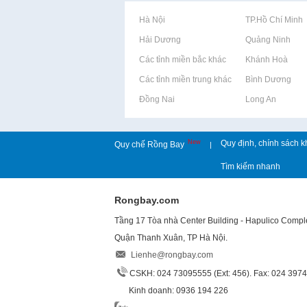
Rao vặt tại Hà Nội
Rao vặt tại TP.Hồ Chí Minh
Rao vặt tại Hải Dương
Rao vặt tại Quảng Ninh
Rao vặt tại Các tỉnh miền bắc khác
Rao vặt tại Khánh Hoà
Rao vặt tại Các tỉnh miền trung khác
Rao vặt tại Bình Dương
Rao vặt tại Đồng Nai
Rao vặt tại Long An
New
Quy định, chính sách k
Quy chế Rồng Bay
|
Tìm kiếm nhanh
Rongbay.com
Tầng 17 Tòa nhà Center Building - Hapulico Comp
Quận Thanh Xuân, TP Hà Nội.
Lienhe@rongbay.com
CSKH: 024 73095555 (Ext: 456). Fax: 024 397
Kinh doanh: 0936 194 226