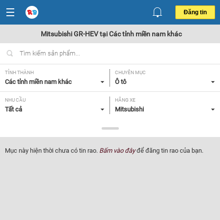
Đăng tin
Mitsubishi GR-HEV tại Các tỉnh miền nam khác
TỈNH THÀNH
CHUYÊN MỤC
Các tỉnh miền nam khác
Ô tô
NHU CẦU
HÃNG XE
Tất cả
Mitsubishi
DÒNG XE
NĂM SẢN XUẤT
GR-HEV
Tất cả
Mục này hiện thời chưa có tin rao.
Bấm vào đây
để đăng tin rao của bạn.
GIÁ XE
XUẤT XỨ
Tất cả
Tất cả
HỘP SỐ
Tất cả