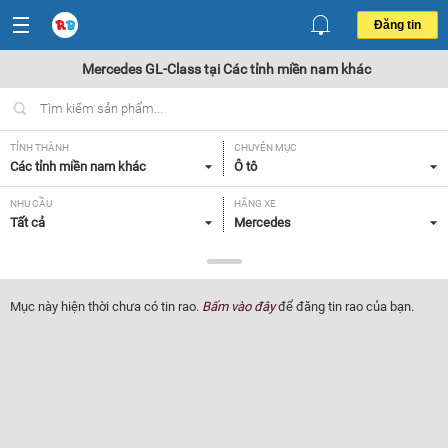
Đăng tin
Mercedes GL-Class tại Các tỉnh miền nam khác
TỈNH THÀNH
CHUYÊN MỤC
Các tỉnh miền nam khác
Ô tô
NHU CẦU
HÃNG XE
Tất cả
Mercedes
DÒNG XE
NĂM SẢN XUẤT
GL-Class
Tất cả
Mục này hiện thời chưa có tin rao.
Bấm vào đây
để đăng tin rao của bạn.
GIÁ XE
XUẤT XỨ
Tất cả
Tất cả
HỘP SỐ
Tất cả