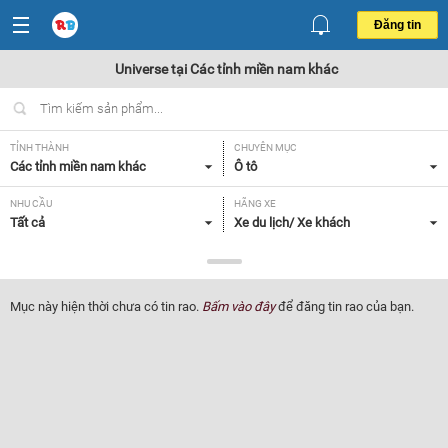
Đăng tin
Universe tại Các tỉnh miền nam khác
TỈNH THÀNH
CHUYÊN MỤC
Các tỉnh miền nam khác
Ô tô
NHU CẦU
HÃNG XE
Tất cả
Xe du lịch/ Xe khách
DÒNG XE
NĂM SẢN XUẤT
Universe
Tất cả
Mục này hiện thời chưa có tin rao.
Bấm vào đây
để đăng tin rao của bạn.
GIÁ XE
XUẤT XỨ
Tất cả
Tất cả
HỘP SỐ
Tất cả