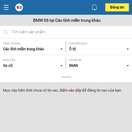
Đăng tin
BMW X6 tại Các tỉnh miền trung khác
TỈNH THÀNH
CHUYÊN MỤC
Các tỉnh miền trung khác
Ô tô
NHU CẦU
HÃNG XE
Xe cũ
BMW
DÒNG XE
NĂM SẢN XUẤT
X6
Tất cả
Mục này hiện thời chưa có tin rao.
Bấm vào đây
để đăng tin rao của bạn.
GIÁ XE
XUẤT XỨ
Tất cả
Tất cả
HỘP SỐ
Tất cả