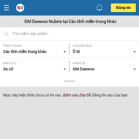
Đăng tin
GM Daewoo Nubira tại Các tỉnh miền trung khác
TỈNH THÀNH
CHUYÊN MỤC
Các tỉnh miền trung khác
Ô tô
NHU CẦU
HÃNG XE
Xe cũ
GM Daewoo
DÒNG XE
NĂM SẢN XUẤT
Nubira
Tất cả
Mục này hiện thời chưa có tin rao.
Bấm vào đây
để đăng tin rao của bạn.
GIÁ XE
XUẤT XỨ
Tất cả
Tất cả
HỘP SỐ
Tất cả