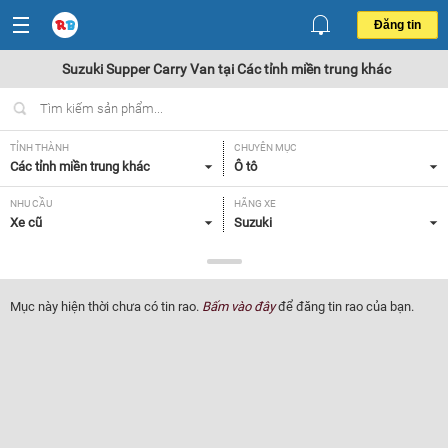
Đăng tin
Suzuki Supper Carry Van tại Các tỉnh miền trung khác
TỈNH THÀNH
CHUYÊN MỤC
Các tỉnh miền trung khác
Ô tô
NHU CẦU
HÃNG XE
Xe cũ
Suzuki
DÒNG XE
NĂM SẢN XUẤT
Supper Carry Van
Tất cả
Mục này hiện thời chưa có tin rao.
Bấm vào đây
để đăng tin rao của bạn.
GIÁ XE
XUẤT XỨ
Tất cả
Tất cả
HỘP SỐ
Tất cả