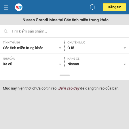
Đăng tin
Nissan GrandLivina tại Các tỉnh miền trung khác
TỈNH THÀNH
CHUYÊN MỤC
Các tỉnh miền trung khác
Ô tô
NHU CẦU
HÃNG XE
Xe cũ
Nissan
DÒNG XE
NĂM SẢN XUẤT
GrandLivina
Tất cả
Mục này hiện thời chưa có tin rao.
Bấm vào đây
để đăng tin rao của bạn.
GIÁ XE
XUẤT XỨ
Tất cả
Tất cả
HỘP SỐ
Tất cả