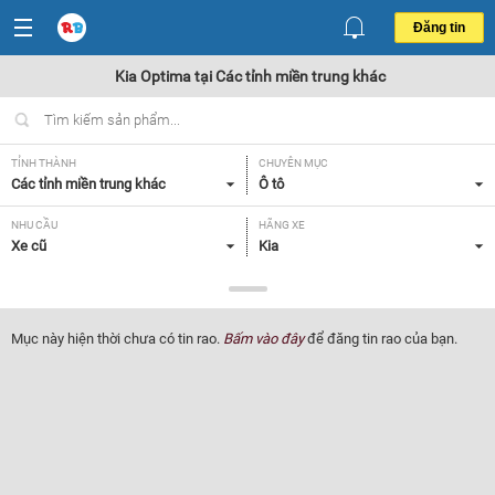
Đăng tin
Kia Optima tại Các tỉnh miền trung khác
TỈNH THÀNH
CHUYÊN MỤC
Các tỉnh miền trung khác
Ô tô
NHU CẦU
HÃNG XE
Xe cũ
Kia
DÒNG XE
NĂM SẢN XUẤT
Optima
Tất cả
Mục này hiện thời chưa có tin rao.
Bấm vào đây
để đăng tin rao của bạn.
GIÁ XE
XUẤT XỨ
Tất cả
Tất cả
HỘP SỐ
Tất cả