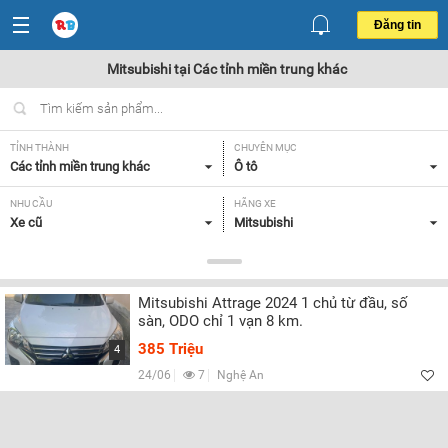
Đăng tin
Mitsubishi tại Các tỉnh miền trung khác
TỈNH THÀNH
CHUYÊN MỤC
Các tỉnh miền trung khác
Ô tô
NHU CẦU
HÃNG XE
Xe cũ
Mitsubishi
DÒNG XE
NĂM SẢN XUẤT
Tất cả
Tất cả
Mitsubishi Attrage 2024 1 chủ từ đầu, số
GIÁ XE
XUẤT XỨ
sàn, ODO chỉ 1 vạn 8 km.
Tất cả
Tất cả
385 Triệu
4
HỘP SỐ
24/06
7
Nghệ An
Tất cả