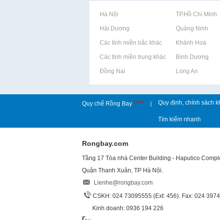
Rao vặt tại Hà Nội
Rao vặt tại TP.Hồ Chí Minh
Rao vặt tại Hải Dương
Rao vặt tại Quảng Ninh
Rao vặt tại Các tỉnh miền bắc khác
Rao vặt tại Khánh Hoà
Rao vặt tại Các tỉnh miền trung khác
Rao vặt tại Bình Dương
Rao vặt tại Đồng Nai
Rao vặt tại Long An
New
Quy định, chính sách k
Quy chế Rồng Bay
|
Tìm kiếm nhanh
Rongbay.com
Tầng 17 Tòa nhà Center Building - Hapulico Comp
Quận Thanh Xuân, TP Hà Nội.
Lienhe@rongbay.com
CSKH: 024 73095555 (Ext: 456). Fax: 024 397
Kinh doanh: 0936 194 226