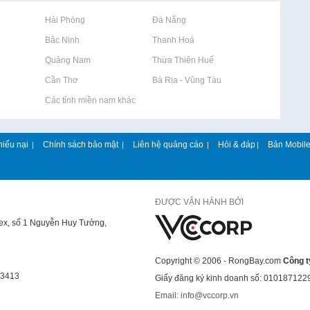
Rao vặt tại Hải Phòng
Rao vặt tại Đà Nẵng
Rao vặt tại Bắc Ninh
Rao vặt tại Thanh Hoá
Rao vặt tại Quảng Nam
Rao vặt tại Thừa Thiên Huế
Rao vặt tại Cần Thơ
Rao vặt tại Bà Rịa - Vũng Tàu
Rao vặt tại Các tỉnh miền nam khác
hiếu nại
Chính sách bảo mật
Liên hệ quảng cáo
Hỏi & đáp
Bản Mobil
|
|
|
|
ĐƯỢC VẬN HÀNH BỞI
lex, số 1 Nguyễn Huy Tưởng,
Copyright © 2006 - RongBay.com
Công t
43413
Giấy đăng ký kinh doanh số: 010187122
Email: info@vccorp.vn