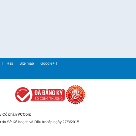
e
Rss
Site map
Google+
|
|
|
|
y Cổ phần VCCorp
9 do Sở Kế hoạch và Đầu tư cấp ngày 27/8/2015