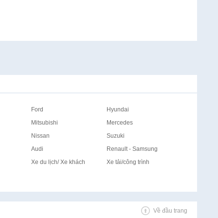
Ford
Hyundai
Mitsubishi
Mercedes
Nissan
Suzuki
Audi
Renault - Samsung
Xe du lịch/ Xe khách
Xe tải/công trình
Về đầu trang