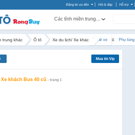
Đăng tin ưu tiên
Hỏi & đáp
Hỗ trợ
Các tỉnh miền trung khác
n trung khác
Ô tô
Xe du lịch/ Xe khách
Thuê xe
Bus 40
Phụ tùng
ũ
Mua tin Vip
/ Xe khách Bus 40 cũ
- trang 1