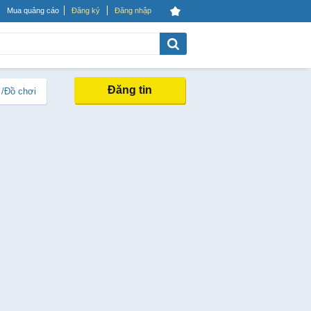
Mua quảng cáo
Đăng ký
Đăng nhập
Đăng tin
 /Đồ chơi