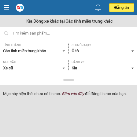
Đăng tin
Kia Dòng xe khác tại Các tỉnh miền trung khác
TỈNH THÀNH
CHUYÊN MỤC
Các tỉnh miền trung khác
Ô tô
NHU CẦU
HÃNG XE
Xe cũ
Kia
DÒNG XE
NĂM SẢN XUẤT
Dòng xe khác
Tất cả
Mục này hiện thời chưa có tin rao.
Bấm vào đây
để đăng tin rao của bạn.
GIÁ XE
XUẤT XỨ
Tất cả
Tất cả
HỘP SỐ
Tất cả