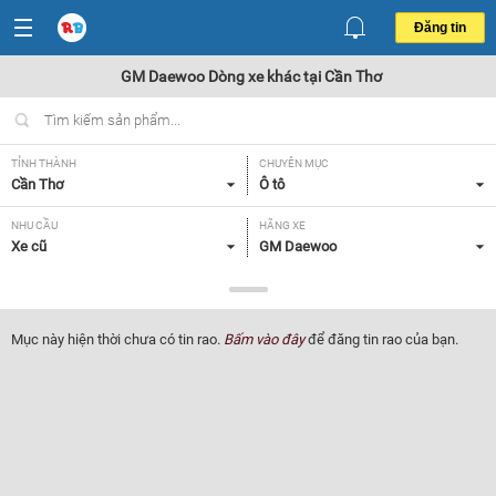
Đăng tin
GM Daewoo Dòng xe khác tại Cần Thơ
TỈNH THÀNH
CHUYÊN MỤC
Cần Thơ
Ô tô
NHU CẦU
HÃNG XE
Xe cũ
GM Daewoo
DÒNG XE
NĂM SẢN XUẤT
Dòng xe khác
Tất cả
Mục này hiện thời chưa có tin rao.
Bấm vào đây
để đăng tin rao của bạn.
GIÁ XE
XUẤT XỨ
Tất cả
Tất cả
HỘP SỐ
Tất cả