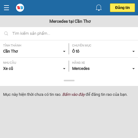
Đăng tin
Mercedes tại Cần Thơ
TỈNH THÀNH
CHUYÊN MỤC
Cần Thơ
Ô tô
NHU CẦU
HÃNG XE
Xe cũ
Mercedes
DÒNG XE
NĂM SẢN XUẤT
Tất cả
Tất cả
Mục này hiện thời chưa có tin rao.
Bấm vào đây
để đăng tin rao của bạn.
GIÁ XE
XUẤT XỨ
Tất cả
Tất cả
HỘP SỐ
Tất cả