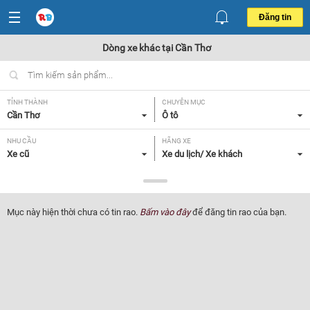
Đăng tin
Dòng xe khác tại Cần Thơ
TỈNH THÀNH
CHUYÊN MỤC
Cần Thơ
Ô tô
NHU CẦU
HÃNG XE
Xe cũ
Xe du lịch/ Xe khách
DÒNG XE
NĂM SẢN XUẤT
Dòng xe khác
Tất cả
Mục này hiện thời chưa có tin rao.
Bấm vào đây
để đăng tin rao của bạn.
GIÁ XE
XUẤT XỨ
Tất cả
Tất cả
HỘP SỐ
Tất cả