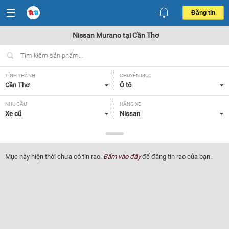
Đăng tin
Nissan Murano tại Cần Thơ
TỈNH THÀNH
CHUYÊN MỤC
Cần Thơ
Ô tô
NHU CẦU
HÃNG XE
Xe cũ
Nissan
DÒNG XE
NĂM SẢN XUẤT
Murano
Tất cả
Mục này hiện thời chưa có tin rao.
Bấm vào đây
để đăng tin rao của bạn.
GIÁ XE
XUẤT XỨ
Tất cả
Tất cả
HỘP SỐ
Tất cả